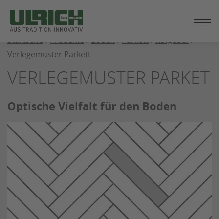
ZUM
SEITENINHALT
SPRINGEN
Startseite
/
Produkte
/
Böden
/
Parkett
/
Ratgeber
/
Verlegemuster Parkett
VERLEGEMUSTER PARKET
Optische Vielfalt für den Boden