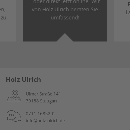
- oder direkt jetzt online. Wir
en,
von Holz Ulrich beraten Sie
L
 zu.
umfassend!
Holz Ulrich
Ulmer Straße 141
70188 Stuttgart
0711 16852-0
info@holz-ulrich.de