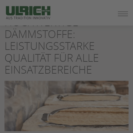
ZUM
SEITENINHALT
HOCHWERTIGE
SPRINGEN
DÄMMSTOFFE:
LEISTUNGSSTARKE
QUALITÄT FÜR ALLE
EINSATZBEREICHE