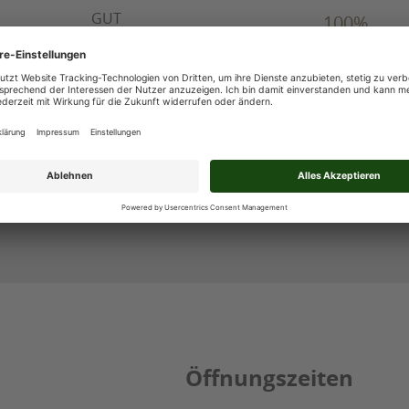
GUT
100%
Empfehlungen
188 Bewertungen
188
Bewertungen auf ProvenExpe
Julius Ulrich Gmb
Öffnungszeiten