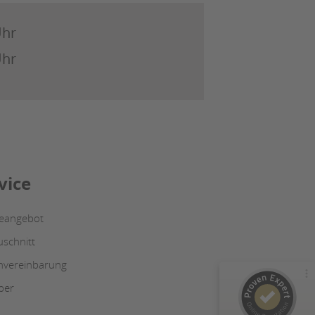
Uhr
Uhr
Kundenbewertungen und Erfahrungen zu
Julius Ulrich GmbH & Co. KG
vice
100%
GUT
Empfehlungen auf
ProvenExpert.com
4,48 / 5,00
ceangebot
uschnitt
169
19
nvereinbarung
Bewertungen von 2
Bewertungen auf
anderen Quellen
ProvenExpert.com
ber