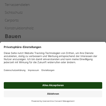
Terrassendielen
Sichtschutz
Carports
Konstruktionsholz
Bauen
Holzwerkstoffe
Holzbau
Trockenbau
Dachfenster
Fassade
Service
Serviceangebot