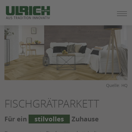
ZUM
Startseite
/
Produkte
/
Böden
/
Parkett
/ Fischgrätparkett
SEITENINHALT
SPRINGEN
Quelle: HQ
FISCHGRÄTPARKETT
Für ein
stilvolles
Zuhause