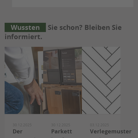
Wussten
Sie schon? Bleiben Sie
informiert.
30.12.2025
30.12.2025
03.12.2025
Der
Parkett
Verlegemuster