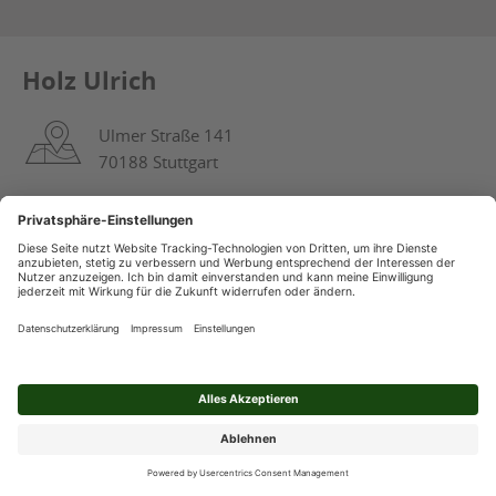
Holz Ulrich
Ulmer Straße 141
70188 Stuttgart
0711 16852-0
info@holz-ulrich.de
ROUTE BERECHNEN
Öffnungszeiten
Mo. - Fr.:
07:00 - 17:00 Uhr
Sa.:
08:30 - 13:00 Uhr