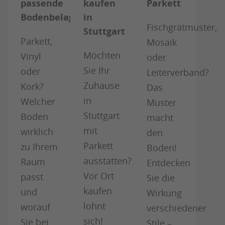
passende
kaufen
Parkett
Bodenbelag
in
Fischgrätmuster,
Stuttgart
Parkett,
Mosaik
Möchten
Vinyl
oder
Sie Ihr
oder
Leiterverband?
Zuhause
Kork?
Das
in
Welcher
Muster
Stuttgart
Boden
macht
mit
wirklich
den
Parkett
zu Ihrem
Boden!
ausstatten?
Raum
Entdecken
Vor Ort
passt
Sie die
kaufen
und
Wirkung
lohnt
worauf
verschiedener
sich!
Sie bei
Stile –