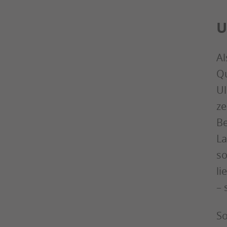
U
Al
Qu
Ul
ze
Be
La
so
li
– 
So