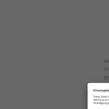
Al
im
ge
Qu
Be
So