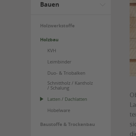
Bauen
Holzwerkstoffe
Holzbau
KVH
Leimbinder
Duo- & Triobalken
Schnittholz / Kantholz
/ Schalung
Ob
Latten / Dachlatten
La
Hobelware
te
si
Baustoffe & Trockenbau
di