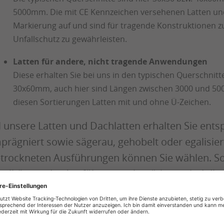
5000mm. Die mit CE Kennzeichen versehenen Latten und 
Markierung auf und sind für tragende Konstruktionen
Unfallschutz zu gewährleisten.
Latten für andere, nicht tragende Anwendungen
Diese erhalten Sie bei uns in den typischen Quersch
30x60mm, auch hier sind Längen zwischen 3000 und 50
diesen Sortierungen Latten mit und ohne Ü-Zeichen.
l unsere Latten und Dachlatten erhalten Sie ent
prägniert sowie sägerau, gehobelt oder egalisie
trockneten Ausführungen können Sie wählen. So
alitäten oder Ausführungen benötigen, sind diese
ziehen Sie bei uns alles aus einer Hand: Wir fü
rtiment an Zubehör, insbesondere zur Befestigu