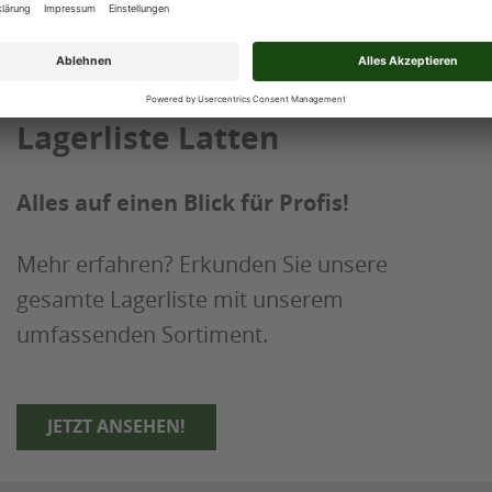
fasst etwa passende Nägel, Klammern und Sch
Lagerliste Latten
Alles auf einen Blick für Profis!
Mehr erfahren? Erkunden Sie unsere
gesamte Lagerliste mit unserem
umfassenden Sortiment.
JETZT ANSEHEN!