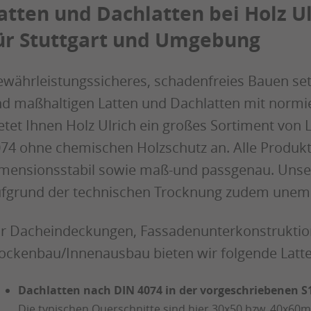
atten und Dachlatten bei Holz U
ür Stuttgart und Umgebung
währleistungssicheres, schadenfreies Bauen se
d maßhaltigen Latten und Dachlatten mit normie
etet Ihnen Holz Ulrich ein großes Sortiment von
74 ohne chemischen Holzschutz an. Alle Produkte
mensionsstabil sowie maß-und passgenau. Unser
fgrund der technischen Trocknung zudem unempf
r Dacheindeckungen, Fassadenunterkonstruktio
ockenbau/Innenausbau bieten wir folgende Latte
Dachlatten nach DIN 4074 in der vorgeschriebenen S
Die typischen Querschnitte sind hier 30x50 bzw. 40x60m