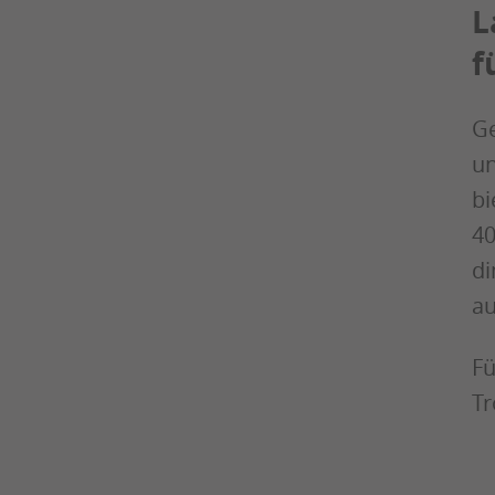
L
f
Ge
un
bi
40
di
au
Fü
Tr