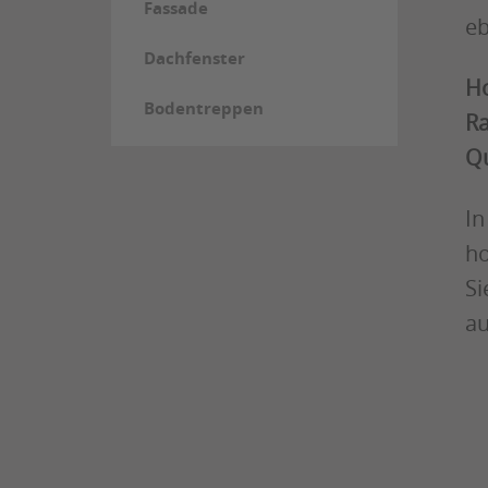
Fassade
eb
Dachfenster
Ho
Bodentreppen
Ra
Qu
In
ho
Si
au