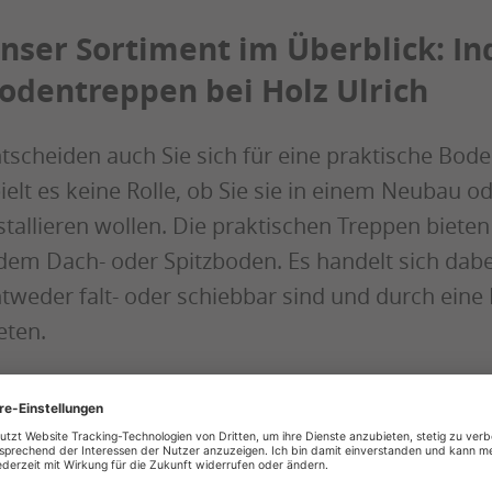
nser Sortiment im Überblick: In
odentreppen bei Holz Ulrich
tscheiden auch Sie sich für eine praktische Bod
ielt es keine Rolle, ob Sie sie in einem Neubau 
stallieren wollen. Die praktischen Treppen biete
dem Dach- oder Spitzboden. Es handelt sich dabe
tweder falt- oder schiebbar sind und durch ei
eten.
e widerstandsfähigen, langlebigen Bodentreppen
kennzeichnete Komplettsysteme erhältlich, die fü
nd. Je nachdem, wie viel Platz Sie zur Verfügung 