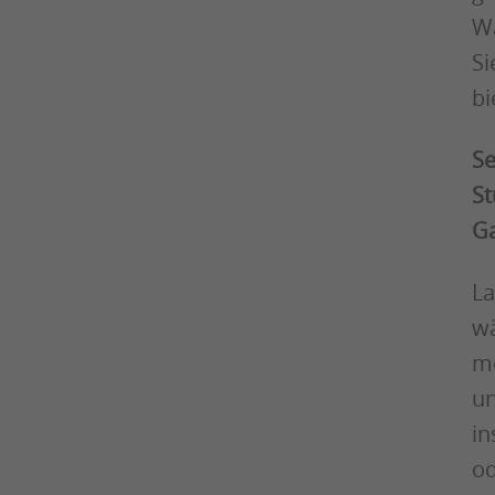
Wä
Si
bi
Se
St
Ga
La
wä
mö
un
in
od