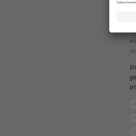
un
Bo
be
Bo
wi
od
Di
ge
pr