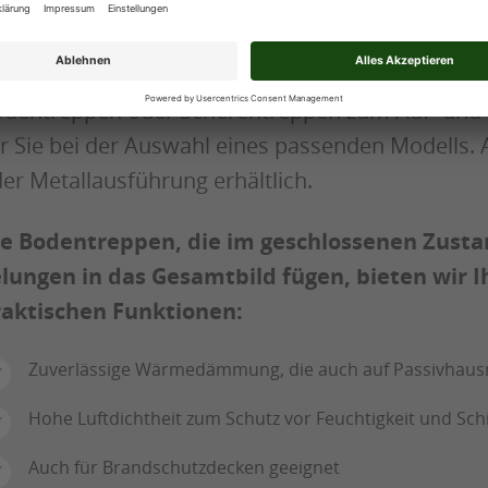
terschiedliche Modelle aus unserem Sortiment en
dentreppen zum Ausklappen sind die Standardau
quemes Öffnen und Schließen ermöglichen. Für k
dentreppen oder Scherentreppen zum Auf- und 
r Sie bei der Auswahl eines passenden Modells. Al
er Metallausführung erhältlich.
e Bodentreppen, die im geschlossenen Zustan
lungen in das Gesamtbild fügen, bieten wir
aktischen Funktionen:
Zuverlässige Wärmedämmung, die auch auf Passivhausni
Hohe Luftdichtheit zum Schutz vor Feuchtigkeit und Sc
Auch für Brandschutzdecken geeignet