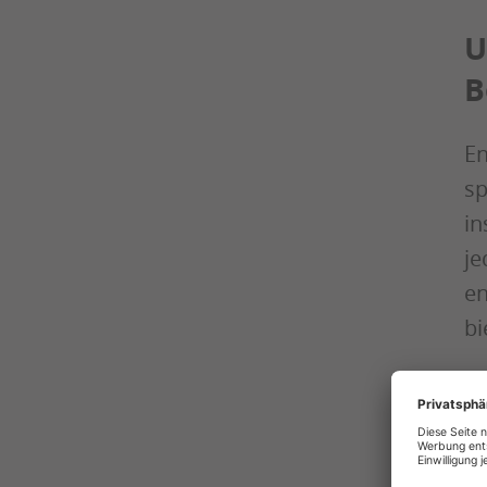
U
B
En
sp
in
je
en
bi
Di
ge
si