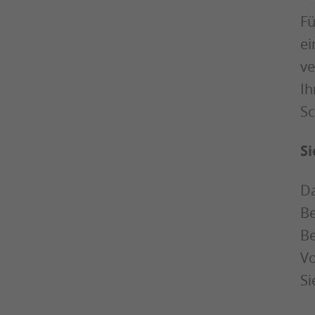
Fü
ei
ve
Ih
Sc
Si
Da
Be
Be
Vo
Si