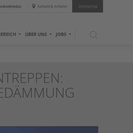
Kontakt & Anfahrt
Onlineshop
ntrastmodus
BEREICH
ÜBER UNS
JOBS
TREPPEN:
MEDÄMMUNG