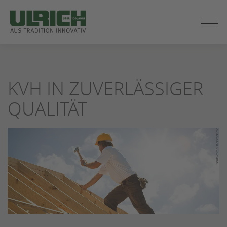
ZUM
SEITENINHALT
SPRINGEN
KVH IN ZUVERLÄSSIGER
QUALITÄT