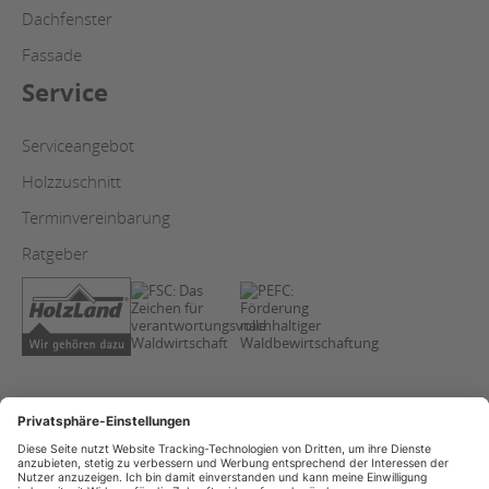
Dachfenster
Fassade
Service
Serviceangebot
Holzzuschnitt
Terminvereinbarung
Ratgeber