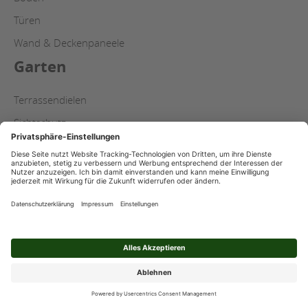
Türen
Wand & Deckenpaneele
Garten
Terrassendielen
Sichtschutz
Carports
Konstruktionsholz
Bauen
Holzwerkstoffe
Holzbau
Trockenbau
Dachfenster