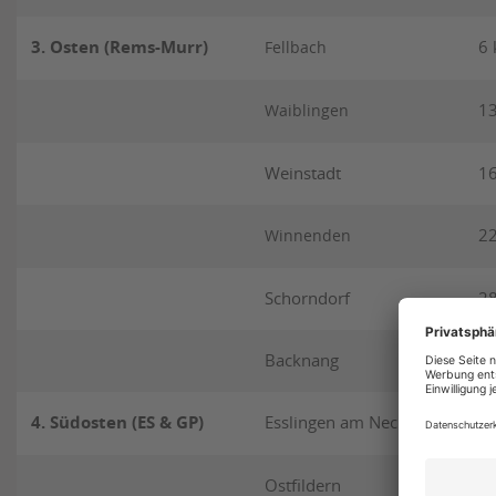
3. Osten (Rems-Murr)
6
Fellbach
1
Waiblingen
Weinstadt
1
2
Winnenden
Schorndorf
2
Backnang
3
4. Südosten (ES & GP)
Esslingen am Neckar
1
Ostfildern
1