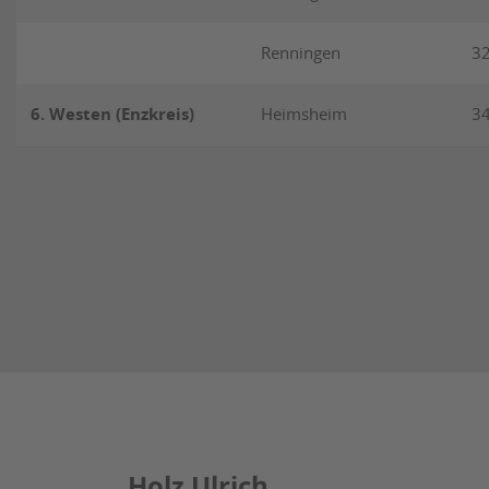
Renningen
3
6. Westen (Enzkreis)
Heimsheim
3
Holz Ulrich