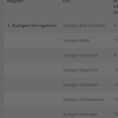
Region
Ort
E
U
in
1. Stuttgart (Kerngebiet)
Stuttgart-Bad Cannstatt
4
Stuttgart-Mitte
7
Stuttgart-Sillenbuch
8
Stuttgart-Degerloch
1
Stuttgart-Feuerbach
1
Stuttgart-Zuffenhausen
1
Stuttgart-Vaihingen
1