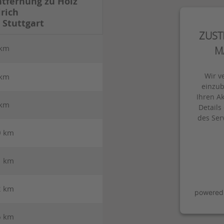
ntfernung zu Holz
lrich
 Stuttgart
ZUST
 km
M
Wir v
 km
einzub
Ihren Ak
 km
Details
des Ser
0 km
1 km
2 km
powered
6 km