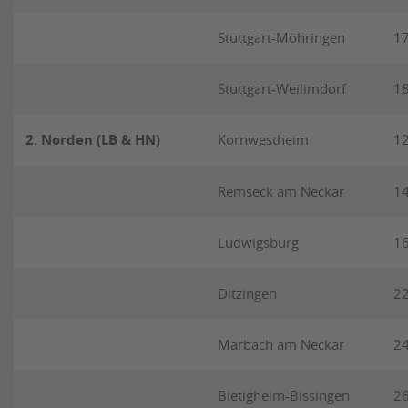
Stuttgart-Möhringen
1
Stuttgart-Weilimdorf
1
2. Norden (LB & HN)
Kornwestheim
1
Remseck am Neckar
1
Ludwigsburg
1
Ditzingen
2
Marbach am Neckar
2
Bietigheim-Bissingen
2