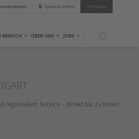
Kontakt & Anfahrt
Onlineshop
Kontrastmodus
I-BEREICH
ÜBER UNS
JOBS
TTGART
nd regionalem Service – direkt bis zu Ihnen