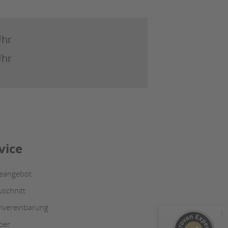
Uhr
Uhr
Kundenbewertungen und Erfahrungen zu
Julius Ulrich GmbH & Co. KG
vice
100%
GUT
Empfehlungen auf
ProvenExpert.com
ceangebot
4,48 / 5,00
uschnitt
169
19
nvereinbarung
Bewertungen von 2
Bewertungen auf
anderen Quellen
ProvenExpert.com
ber