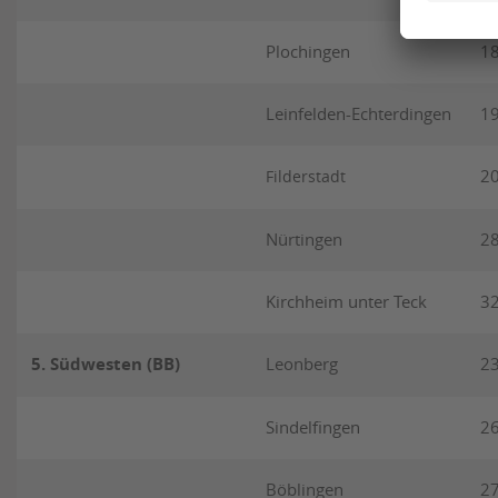
Plochingen
1
Leinfelden-Echterdingen
1
2
Filderstadt
Nürtingen
2
Kirchheim unter Teck
3
5. Südwesten (BB)
Leonberg
2
Sindelfingen
2
Böblingen
2