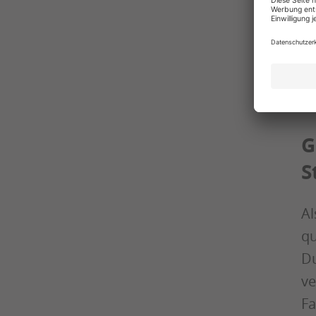
Ne
mi
de
Ba
G
S
Al
qu
D
ve
Fa