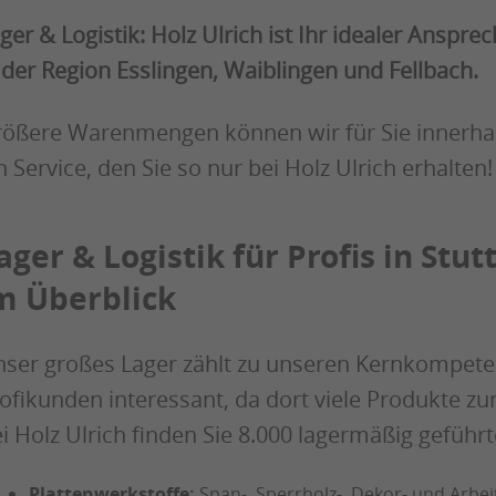
ger & Logistik: Holz Ulrich ist Ihr idealer Anspr
 der Region Esslingen, Waiblingen und Fellbach.
ößere Warenmengen können wir für Sie innerhalb
n Service, den Sie so nur bei Holz Ulrich erhalten!
ager & Logistik für Profis in Stu
m Überblick
ser großes Lager zählt zu unseren Kernkompeten
ofikunden interessant, da dort viele Produkte zu
i Holz Ulrich finden Sie 8.000 lagermäßig geführt
Plattenwerkstoffe:
Span
-,
Sperrholz
-,
Dekor
- und
Arbei