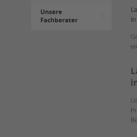
La
Unsere
in
Fachberater
Gr
ei
L
i
Un
Pr
Be