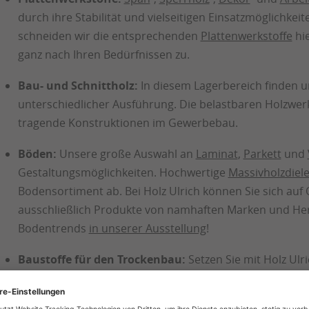
durch ihre Stabilität und vielseitigen Einsatzmöglichke
schneiden wir die entsprechenden
Plattenwerkstoffe
hi
ganz nach Ihren Bedürfnissen zu.
Bau- und Schnittholz:
In diesem Lagerbereich finden un
unterschiedlicher Ausführung. Die belastbaren Holzwerk
tragende Konstruktionen im Gewerbebau.
Böden:
Unsere große Auswahl an
Laminat
,
Parkett
und
Gestaltungsmöglichkeiten. Hochwertige
Massivholzdiel
Bodensortiment ab. Bei Holz Ulrich können Sie sich auf 
ausschließlich Produkte von namhaften Marken und Hers
Bodentrends
in unserer Ausstellung
!
Baustoffe für den Trockenbau:
Setzen Sie mit Holz Ulr
Passend dazu verfügt unser Lager über ein großes Ang
aus Holzfasern, Mineralwolle sowie XPS Hartschaum.