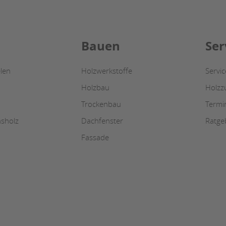
Bauen
Ser
len
Holzwerkstoffe
Servi
Holzbau
Holzz
Trockenbau
Termi
nsholz
Dachfenster
Ratge
Fassade