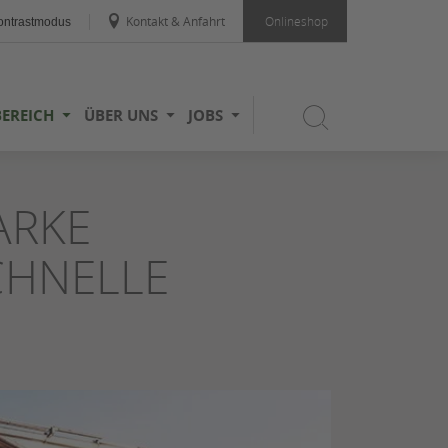
Kontakt & Anfahrt
Onlineshop
ntrastmodus
BEREICH
ÜBER UNS
JOBS
ARKE
CHNELLE