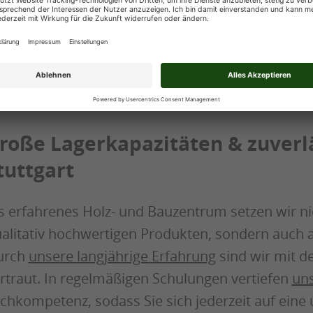
hmen Sie unseren Lieferservice in Anspruch, wen
tnehmen können oder Zeit sparen möchten: Wir 
r Region Esslingen, Waiblingen und Fellbach im 
ustelle.
roße Lagerkapazitäten & zuverl
tuttgart
s erfahrenes Holz- und Bauzentrum setzen wir ni
alitativ hochwertigen Produkten, sondern auch a
urch
unsere langjährige Erfahrung
sind wir mit 
rtraut. In regelmäßigen Schulungen vertiefen
uns
chkompetenz, sodass Sie sich jederzeit auf ein