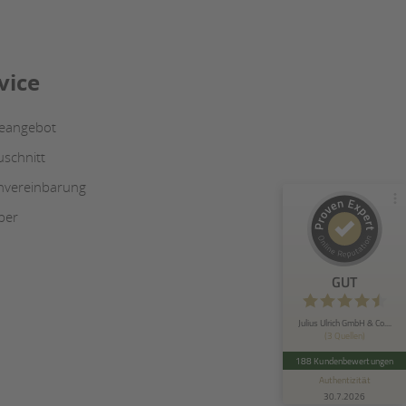
Kundenbewertungen und Erfahrungen zu
Julius Ulrich GmbH & Co. KG
vice
100%
GUT
Empfehlungen auf
ProvenExpert.com
4,48 / 5,00
ceangebot
uschnitt
169
19
nvereinbarung
Bewertungen von 2
Bewertungen auf
anderen Quellen
ProvenExpert.com
ber
Blick aufs ProvenExpert-Profil werfen
GUT
Christian I.
10.2.2025
5
Ein tolles Team in allen Bereichen. Beratung,
Julius Ulrich GmbH & Co....
(3 Quellen)
Verkauf und Lieferung. Weiter so...
188 Kundenbewertungen
Authentizität
30.7.2026