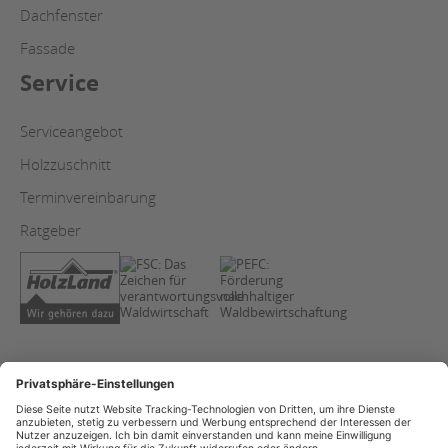
Dachfenster
Fassade
Service
Serviceangebot
Holzzuschnitt
Terminvereinbarung
Ratgeber