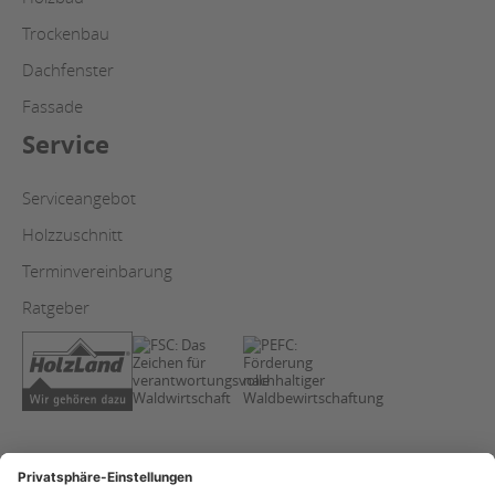
Trockenbau
Dachfenster
Fassade
Service
Serviceangebot
Holzzuschnitt
Terminvereinbarung
Ratgeber