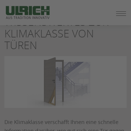
ZUM
SEITENINHALT
WISSENSWERTES ZUR
SPRINGEN
KLIMAKLASSE VON
TÜREN
Die Klimaklasse verschafft Ihnen eine schnelle
Information darüber, wie gut sich eine Tür gegen