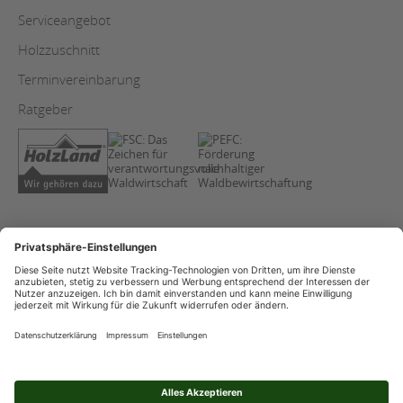
Serviceangebot
Holzzuschnitt
Terminvereinbarung
Ratgeber
AGB
Copyright
Datenschutz