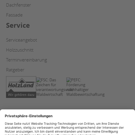
Dachfenster
Fassade
Service
Serviceangebot
Holzzuschnitt
Terminvereinbarung
Ratgeber